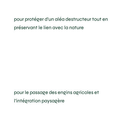
façon ciblée
pour protéger d’un aléa destructeur tout en
préservant le lien avec la nature
Un repliement
dans un boîtier
de la taille d’une
feuille A4
pour le passage des engins agricoles et
l’intégration paysagère
Un objet
connecté qui se
déploie à