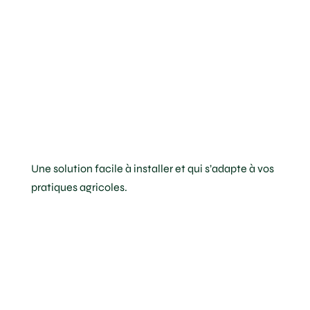
vos
cultures en
1 clic !
Une solution facile à installer et qui s’adapte à vos
pratiques agricoles.
Un parapluie de
6 mètres
déployé de