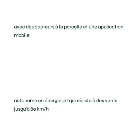
distance
avec des capteurs à la parcelle et une application
mobile
Une
infrastructure
robuste et
durable
autonome en énergie, et qui résiste à des vents
jusqu’à 80 km/h
Une solution qui
s’adapte à votre